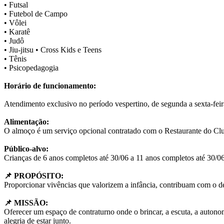
• Futsal
• Futebol de Campo
• Vôlei
• Karatê
• Judô
• Jiu-jitsu • Cross Kids e Teens
• Tênis
• Psicopedagogia
Horário de funcionamento:
Atendimento exclusivo no período vespertino, de segunda a sexta-feira
Alimentação:
O almoço é um serviço opcional contratado com o Restaurante do Clu
Público-alvo:
Crianças de 6 anos completos até 30/06 a 11 anos completos até 30/06
📌 PROPÓSITO:
Proporcionar vivências que valorizem a infância, contribuam com o d
📌 MISSÃO:
Oferecer um espaço de contraturno onde o brincar, a escuta, a autono
alegria de estar junto.