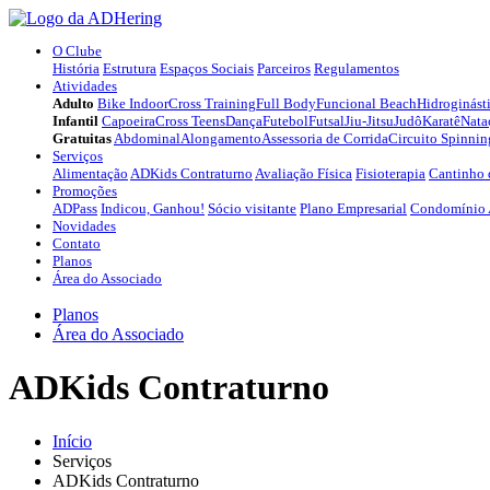
O Clube
História
Estrutura
Espaços Sociais
Parceiros
Regulamentos
Atividades
Adulto
Bike Indoor
Cross Training
Full Body
Funcional Beach
Hidroginást
Infantil
Capoeira
Cross Teens
Dança
Futebol
Futsal
Jiu-Jitsu
Judô
Karatê
Nata
Gratuitas
Abdominal
Alongamento
Assessoria de Corrida
Circuito Spinnin
Serviços
Alimentação
ADKids Contraturno
Avaliação Física
Fisioterapia
Cantinho 
Promoções
ADPass
Indicou, Ganhou!
Sócio visitante
Plano Empresarial
Condomínio
Novidades
Contato
Planos
Área do Associado
Planos
Área do Associado
ADKids Contraturno
Início
Serviços
ADKids Contraturno