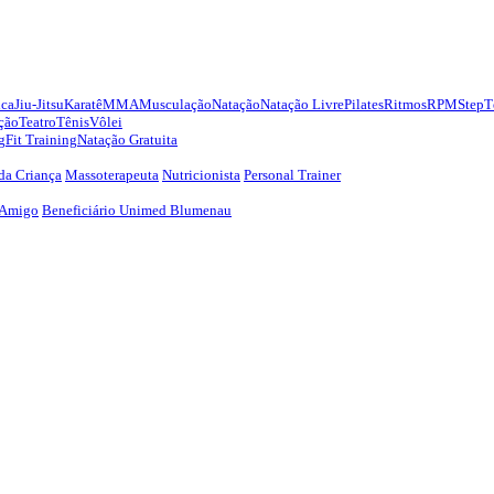
ica
Jiu-Jitsu
Karatê
MMA
Musculação
Natação
Natação Livre
Pilates
Ritmos
RPM
Step
T
ção
Teatro
Tênis
Vôlei
g
Fit Training
Natação Gratuita
da Criança
Massoterapeuta
Nutricionista
Personal Trainer
 Amigo
Beneficiário Unimed Blumenau