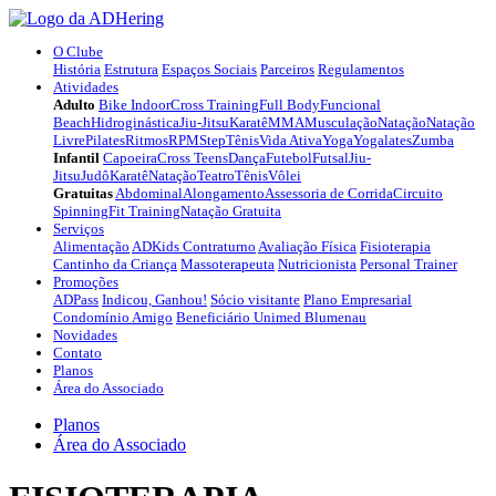
O Clube
História
Estrutura
Espaços Sociais
Parceiros
Regulamentos
Atividades
Adulto
Bike Indoor
Cross Training
Full Body
Funcional
Beach
Hidroginástica
Jiu-Jitsu
Karatê
MMA
Musculação
Natação
Natação
Livre
Pilates
Ritmos
RPM
Step
Tênis
Vida Ativa
Yoga
Yogalates
Zumba
Infantil
Capoeira
Cross Teens
Dança
Futebol
Futsal
Jiu-
Jitsu
Judô
Karatê
Natação
Teatro
Tênis
Vôlei
Gratuitas
Abdominal
Alongamento
Assessoria de Corrida
Circuito
Spinning
Fit Training
Natação Gratuita
Serviços
Alimentação
ADKids Contraturno
Avaliação Física
Fisioterapia
Cantinho da Criança
Massoterapeuta
Nutricionista
Personal Trainer
Promoções
ADPass
Indicou, Ganhou!
Sócio visitante
Plano Empresarial
Condomínio Amigo
Beneficiário Unimed Blumenau
Novidades
Contato
Planos
Área do Associado
Planos
Área do Associado