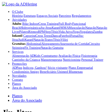
O Clube
História
Estrutura
Espaços Sociais
Parceiros
Regulamentos
Atividades
Adulto
Bike Indoor
Cross Training
Full Body
Funcional
Beach
Hidroginástica
Jiu-Jitsu
Karatê
MMA
Musculação
Natação
Natação
Livre
Pilates
Ritmos
RPM
Step
Tênis
Vida Ativa
Yoga
Yogalates
Zumba
Infantil
Capoeira
Cross Teens
Dança
Futebol
Futsal
Jiu-
Jitsu
Judô
Karatê
Natação
Teatro
Tênis
Vôlei
Gratuitas
Abdominal
Alongamento
Assessoria de Corrida
Circuito
Spinning
Fit Training
Natação Gratuita
Serviços
Alimentação
ADKids Contraturno
Avaliação Física
Fisioterapia
Cantinho da Criança
Massoterapeuta
Nutricionista
Personal Trainer
Promoções
ADPass
Indicou, Ganhou!
Sócio visitante
Plano Empresarial
Condomínio Amigo
Beneficiário Unimed Blumenau
Novidades
Contato
Planos
Área do Associado
Planos
Área do Associado