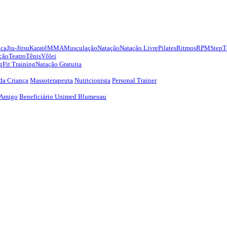
ica
Jiu-Jitsu
Karatê
MMA
Musculação
Natação
Natação Livre
Pilates
Ritmos
RPM
Step
T
ção
Teatro
Tênis
Vôlei
g
Fit Training
Natação Gratuita
da Criança
Massoterapeuta
Nutricionista
Personal Trainer
 Amigo
Beneficiário Unimed Blumenau