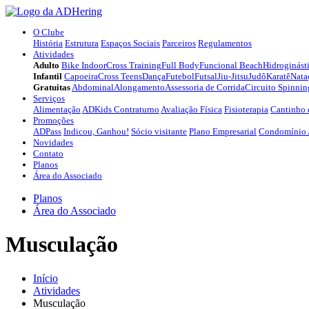
O Clube
História
Estrutura
Espaços Sociais
Parceiros
Regulamentos
Atividades
Adulto
Bike Indoor
Cross Training
Full Body
Funcional Beach
Hidroginást
Infantil
Capoeira
Cross Teens
Dança
Futebol
Futsal
Jiu-Jitsu
Judô
Karatê
Nata
Gratuitas
Abdominal
Alongamento
Assessoria de Corrida
Circuito Spinnin
Serviços
Alimentação
ADKids Contraturno
Avaliação Física
Fisioterapia
Cantinho 
Promoções
ADPass
Indicou, Ganhou!
Sócio visitante
Plano Empresarial
Condomínio
Novidades
Contato
Planos
Área do Associado
Planos
Área do Associado
Musculação
Início
Atividades
Musculação