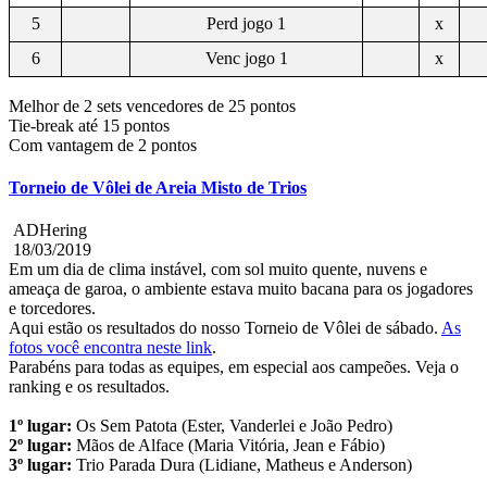
5
Perd jogo 1
x
6
Venc jogo 1
x
Melhor de 2 sets vencedores de 25 pontos
Tie-break até 15 pontos
Com vantagem de 2 pontos
Torneio de Vôlei de Areia Misto de Trios
ADHering
18/03/2019
Em um dia de clima instável, com sol muito quente, nuvens e
ameaça de garoa, o ambiente estava muito bacana para os jogadores
e torcedores.
Aqui estão os resultados do nosso Torneio de Vôlei de sábado.
As
fotos você encontra neste link
.
Parabéns para todas as equipes, em especial aos campeões. Veja o
ranking e os resultados.
1º lugar:
Os Sem Patota (Ester, Vanderlei e João Pedro)
2º lugar:
Mãos de Alface (Maria Vitória, Jean e Fábio)
3º lugar:
Trio Parada Dura (Lidiane, Matheus e Anderson)