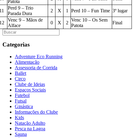
Patota
Perd 9 – Trio
11
2
X
1
Perd 10 – Fun Time
3º lugar
Parada Dura
Venc 9 – Mãos de
Venc 10 – Os Sem
12
0
X
2
Final
Alface
Patota
Categorias
Adventure Eco Running
Alimentação
Assessoria de Corrida
Ballet
Circo
Clube de Ideias
Espaços Sociais
Futebol
Futsal
Ginástica
Informações do Clube
Kids
Natação Adulto
Pesca na Lagoa
Sauna