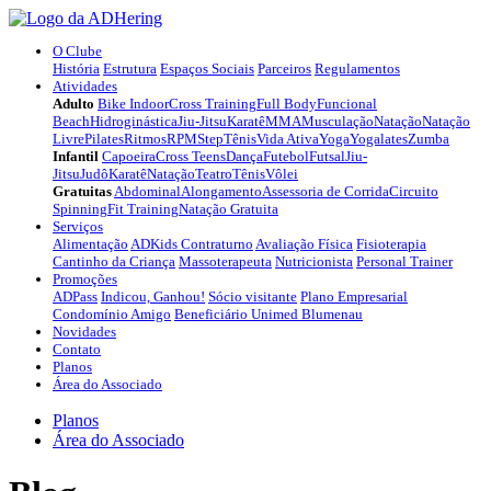
O Clube
História
Estrutura
Espaços Sociais
Parceiros
Regulamentos
Atividades
Adulto
Bike Indoor
Cross Training
Full Body
Funcional
Beach
Hidroginástica
Jiu-Jitsu
Karatê
MMA
Musculação
Natação
Natação
Livre
Pilates
Ritmos
RPM
Step
Tênis
Vida Ativa
Yoga
Yogalates
Zumba
Infantil
Capoeira
Cross Teens
Dança
Futebol
Futsal
Jiu-
Jitsu
Judô
Karatê
Natação
Teatro
Tênis
Vôlei
Gratuitas
Abdominal
Alongamento
Assessoria de Corrida
Circuito
Spinning
Fit Training
Natação Gratuita
Serviços
Alimentação
ADKids Contraturno
Avaliação Física
Fisioterapia
Cantinho da Criança
Massoterapeuta
Nutricionista
Personal Trainer
Promoções
ADPass
Indicou, Ganhou!
Sócio visitante
Plano Empresarial
Condomínio Amigo
Beneficiário Unimed Blumenau
Novidades
Contato
Planos
Área do Associado
Planos
Área do Associado