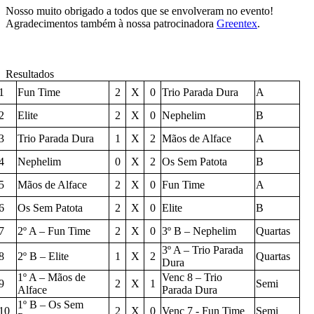
Nosso muito obrigado a todos que se envolveram no evento!
Agradecimentos também à nossa patrocinadora
Greentex
.
Resultados
1
Fun Time
2
X
0
Trio Parada Dura
A
2
Elite
2
X
0
Nephelim
B
3
Trio Parada Dura
1
X
2
Mãos de Alface
A
4
Nephelim
0
X
2
Os Sem Patota
B
5
Mãos de Alface
2
X
0
Fun Time
A
6
Os Sem Patota
2
X
0
Elite
B
7
2º A – Fun Time
2
X
0
3º B – Nephelim
Quartas
3º A – Trio Parada
8
2º B – Elite
1
X
2
Quartas
Dura
1º A – Mãos de
Venc 8 – Trio
9
2
X
1
Semi
Alface
Parada Dura
1º B – Os Sem
10
2
X
0
Venc 7 - Fun Time
Semi