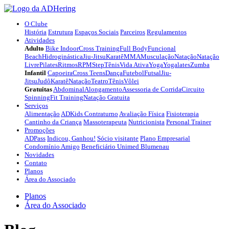
O Clube
História
Estrutura
Espaços Sociais
Parceiros
Regulamentos
Atividades
Adulto
Bike Indoor
Cross Training
Full Body
Funcional
Beach
Hidroginástica
Jiu-Jitsu
Karatê
MMA
Musculação
Natação
Natação
Livre
Pilates
Ritmos
RPM
Step
Tênis
Vida Ativa
Yoga
Yogalates
Zumba
Infantil
Capoeira
Cross Teens
Dança
Futebol
Futsal
Jiu-
Jitsu
Judô
Karatê
Natação
Teatro
Tênis
Vôlei
Gratuitas
Abdominal
Alongamento
Assessoria de Corrida
Circuito
Spinning
Fit Training
Natação Gratuita
Serviços
Alimentação
ADKids Contraturno
Avaliação Física
Fisioterapia
Cantinho da Criança
Massoterapeuta
Nutricionista
Personal Trainer
Promoções
ADPass
Indicou, Ganhou!
Sócio visitante
Plano Empresarial
Condomínio Amigo
Beneficiário Unimed Blumenau
Novidades
Contato
Planos
Área do Associado
Planos
Área do Associado